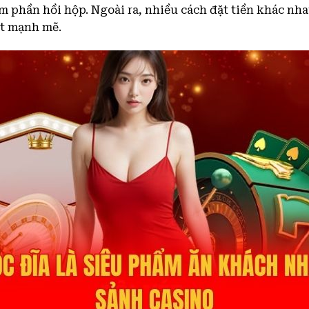
m phần hồi hộp. Ngoài ra, nhiều cách đặt tiền khác nh
út mạnh mẽ.