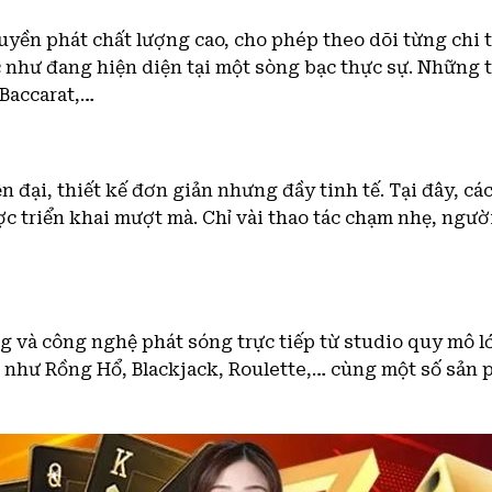
uyền phát chất lượng cao, cho phép theo dõi từng chi 
 như đang hiện diện tại một sòng bạc thực sự. Những t
 Baccarat,…
 đại, thiết kế đơn giản nhưng đầy tinh tế. Tại đây, cá
ợc triển khai mượt mà. Chỉ vài thao tác chạm nhẹ, người
 và công nghệ phát sóng trực tiếp từ studio quy mô lớ
như Rồng Hổ, Blackjack, Roulette,… cùng một số sản 