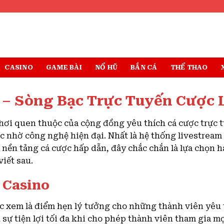
CASINO
GAME BÀI
NỔ HŨ
BẮN CÁ
THỂ THAO
 – Sòng Bạc Trực Tuyến Cược 
hơi quen thuộc của cộng đồng yêu thích cá cược trực t
c nhờ công nghệ hiện đại. Nhất là hệ thống livestrea
nền tảng cá cược hấp dẫn, đây chắc chắn là lựa chọn 
iết sau.
 Casino
ợc xem là điểm hẹn lý tưởng cho những thành viên yêu
sự tiện lợi tối đa khi cho phép thành viên tham gia mọi