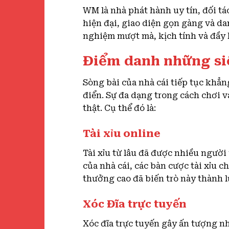
WM là nhà phát hành uy tín, đối t
hiện đại, giao diện gọn gàng và da
nghiệm mượt mà, kịch tính và đầy
Điểm danh những si
Sòng bài của nhà cái tiếp tục khẳn
điển. Sự đa dạng trong cách chơi 
thật. Cụ thể đó là:
Tài xỉu online
Tài xỉu từ lâu đã được nhiều người
của nhà cái, các bàn cược tài xỉu 
thưởng cao đã biến trò này thành 
Xóc Đĩa trực tuyến
Xóc đĩa trực tuyến gây ấn tượng nh