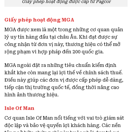
Giấy phép hoạt động được cấp từ Pagcor
Giấy phép hoạt động MGA
MGA được xem là một trong những cơ quan quản
lý uy tín hàng đầu tại châu Âu. Khi đạt được sự
công nhận từ đơn vị này, thương hiệu có thể mở
rộng phạm vi hợp pháp đến 200 quốc gia.
MGA ngoài đặt ra những tiêu chuẩn kiểm định
khắt khe còn mang lại lợi thế về chính sách thuế.
Điều này giúp các đơn vị được cấp phép dễ dàng,
tiếp cận thị trường quốc tế, đồng thời nâng cao
hình ảnh thương hiệu.
Isle Of Man
Cơ quan Isle Of Man nổi tiếng với vai trò giám sát
độc lập và bảo vệ quyền lợi khách hàng. Các nền