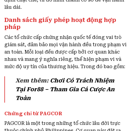
lâu dài.
Danh sách giấy phép hoạt động hợp
pháp
Các tổ chức cấp chứng nhận quốc tế đóng vai trò
giám sát, đảm bảo mọi vận hành đều trong phạm vi
an toàn. Mỗi loại đều được cấp bởi cơ quan khác
nhau và mang ý nghĩa riêng, thể hiện phạm vi và
mức độ uy tín của thương hiệu. Trong đó bao gồm:
Xem thêm:
Chơi Có Trách Nhiệm
Tại For88 – Tham Gia Cá Cược An
Toàn
Chứng chỉ từ PAGCOR
PAGCOR là một trong những tổ chức lâu đời trực
thuộc chính phủ Philippines. Cơ quan này đặt ra