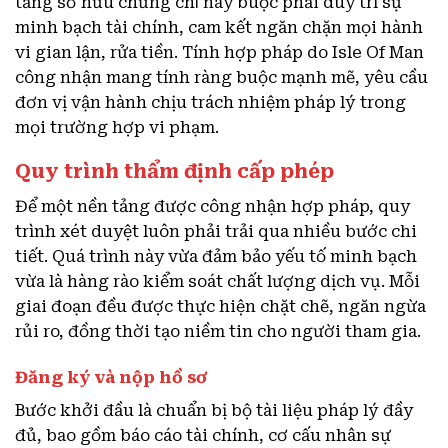
tảng sở hữu chứng chỉ này buộc phải duy trì sự
minh bạch tài chính, cam kết ngăn chặn mọi hành
vi gian lận, rửa tiền. Tính hợp pháp do Isle Of Man
công nhận mang tính ràng buộc mạnh mẽ, yêu cầu
đơn vị vận hành chịu trách nhiệm pháp lý trong
mọi trường hợp vi phạm.
Quy trình thẩm định cấp phép
Để một nền tảng được công nhận hợp pháp, quy
trình xét duyệt luôn phải trải qua nhiều bước chi
tiết. Quá trình này vừa đảm bảo yếu tố minh bạch
vừa là hàng rào kiểm soát chất lượng dịch vụ. Mỗi
giai đoạn đều được thực hiện chặt chẽ, ngăn ngừa
rủi ro, đồng thời tạo niềm tin cho người tham gia.
Đăng ký và nộp hồ sơ
Bước khởi đầu là chuẩn bị bộ tài liệu pháp lý đầy
đủ, bao gồm báo cáo tài chính, cơ cấu nhân sự