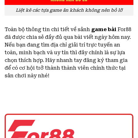
Liệt kê các tựa game ăn khách không nên bỏ lỡ
Toàn bộ thông tin chi tiết về sảnh
game bài
For88
đã được chia sẻ đầy đủ qua bài viết ngày hôm nay.
Nếu bạn đang tìm địa chỉ giải trí trực tuyến an
toàn, minh bạch và uy tín thì đây chính là sự lựa
chọn thích hợp. Hãy nhanh tay đăng ký tham gia
để có cơ hội trở thành thành viên chính thức tại
sân chơi này nhé!