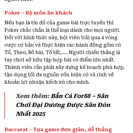
Poker – Bộ môn ăn khách
Nếu bạn là tín đồ của game bài trực tuyến thì
Poker chắc chắn là thể loại dành cho mọi người.
Đối với hình thức này, hội viên trải qua 4 vòng
cược cơ bản và thực hiện các hành động gồm có
Tố, Theo, Bỏ bài, Tố tất,….. Người chiến thắng là
tay chơi sở hữu tập hợp bài có điểm lớn nhất.
Thành viên cần phải xây dựng kế hoạch phù hợp,
tận dụng tối đa nguồn vốn hiện có và rinh về
khoản lợi nhuận kếch xù cho mình.
Xem thêm:
Bắn Cá For88 – Sân
Chơi Đại Dương Được Săn Đón
Nhất 2025
Baccarat – Tựa game đơn giản, dễ thắng