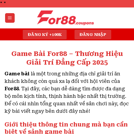
Bỏ
"
"
qua
nội
dung
ĐĂNG KÝ +100K
ĐĂNG NHẬP
Game Bài For88 – Thương Hiệu
Giải Trí Đẳng Cấp 2025
Game bài
là một trong những địa chỉ giải trí ăn
khách không còn quá xa lạ đối với hội viên của
For88
. Tại đây, các bạn dễ dàng tìm được đa dạng
bộ môn kịch tính, thịnh hành bậc nhất thị trường.
Để có cái nhìn tổng quan nhất về sân chơi này, đọc
kỹ bài viết ngay bên dưới đây nhé!
Giới thiệu thông tin chung mà bạn cần
biêt về sảnh game bài