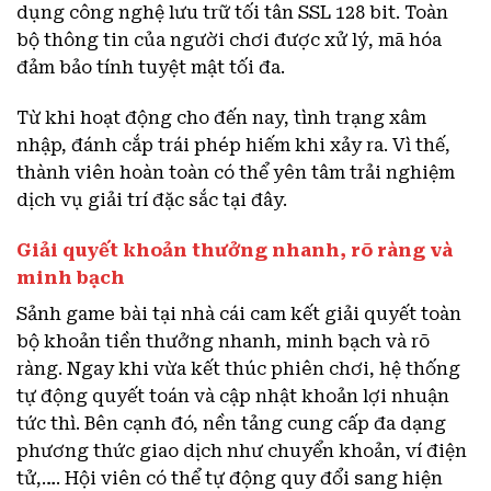
dụng công nghệ lưu trữ tối tân SSL 128 bit. Toàn
bộ thông tin của người chơi được xử lý, mã hóa
đảm bảo tính tuyệt mật tối đa.
Từ khi hoạt động cho đến nay, tình trạng xâm
nhập, đánh cắp trái phép hiếm khi xảy ra. Vì thế,
thành viên hoàn toàn có thể yên tâm trải nghiệm
dịch vụ giải trí đặc sắc tại đây.
Giải quyết khoản thưởng nhanh, rõ ràng và
minh bạch
Sảnh game bài tại nhà cái cam kết giải quyết toàn
bộ khoản tiền thưởng nhanh, minh bạch và rõ
ràng. Ngay khi vừa kết thúc phiên chơi, hệ thống
tự động quyết toán và cập nhật khoản lợi nhuận
tức thì. Bên cạnh đó, nền tảng cung cấp đa dạng
phương thức giao dịch như chuyển khoản, ví điện
tử,…. Hội viên có thể tự động quy đổi sang hiện