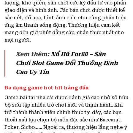
lượng, khó quên, sân chơi cực kỳ đầu tư vào phần
giao diện và hình ảnh. Các bàn chơi được thiết kế
sắc nét, đồ họa, hình ảnh chỉn chu cùng phần hiệu
ứng âm thanh sống động. Thương hiệu cam kết
mang đến giờ phút đẳng cấp, chân thực nhất cho
mọi người.
Xem thêm:
Nổ Hũ For88 – Sân
Chơi Slot Game Đổi Thưởng Đỉnh
Cao Uy Tín
Đa dạng game hot hit hàng đầu
Game bài tại nhà cái được đánh giá cao nhờ sở hữu
bộ sưu tập nhiều trò chơi mới và thịnh hành. Khi
trở thành thành viên chính thức tại đây, các bạn
thoải mái lựa chọn bộ môn đặc sắc như Baccarat,
Poker, Sicbo,….. Ngoài ra, thương hiệu lắng nghe ý