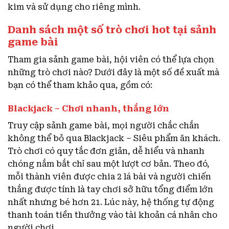
kim và sử dụng cho riêng mình.
Danh sách một số trò chơi hot tại sảnh
game bài
Tham gia sảnh game bài, hội viên có thể lựa chọn
những trò chơi nào? Dưới đây là một số đề xuất mà
bạn có thể tham khảo qua, gồm có:
Blackjack – Chơi nhanh, thắng lớn
Truy cập sảnh game bài, mọi người chắc chắn
không thể bỏ qua Blackjack – Siêu phẩm ăn khách.
Trò chơi có quy tắc đơn giản, dễ hiểu và nhanh
chóng nắm bắt chỉ sau một lượt cơ bản. Theo đó,
mỗi thành viên được chia 2 lá bài và người chiến
thắng được tính là tay chơi sở hữu tổng điểm lớn
nhất nhưng bé hơn 21. Lúc này, hệ thống tự động
thanh toán tiền thưởng vào tài khoản cá nhân cho
người chơi.