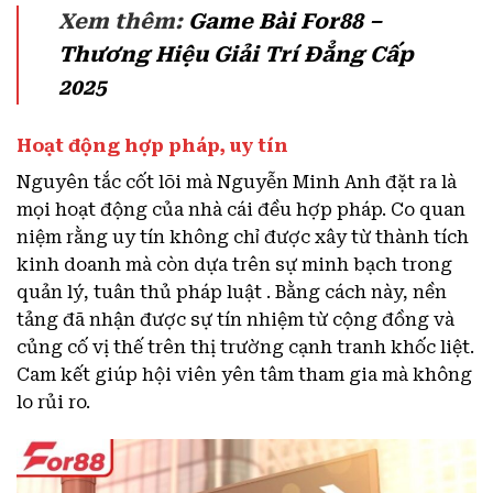
Xem thêm:
Game Bài For88 –
Thương Hiệu Giải Trí Đẳng Cấp
2025
Hoạt động hợp pháp, uy tín
Nguyên tắc cốt lõi mà Nguyễn Minh Anh đặt ra là
mọi hoạt động của nhà cái đều hợp pháp. Co quan
niệm rằng uy tín không chỉ được xây từ thành tích
kinh doanh mà còn dựa trên sự minh bạch trong
quản lý, tuân thủ pháp luật . Bằng cách này, nền
tảng đã nhận được sự tín nhiệm từ cộng đồng và
củng cố vị thế trên thị trường cạnh tranh khốc liệt.
Cam kết giúp hội viên yên tâm tham gia mà không
lo rủi ro.