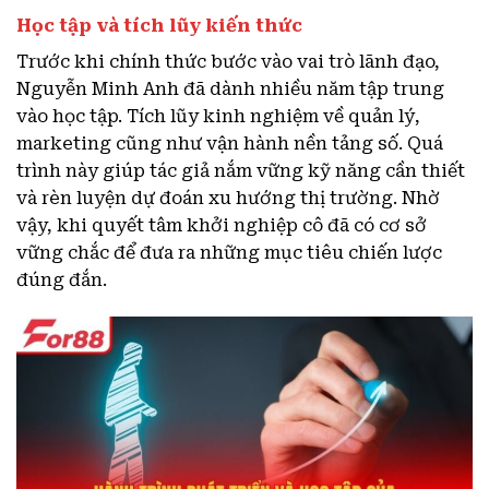
Học tập và tích lũy kiến thức
Trước khi chính thức bước vào vai trò lãnh đạo,
Nguyễn Minh Anh đã dành nhiều năm tập trung
vào học tập. Tích lũy kinh nghiệm về quản lý,
marketing cũng như vận hành nền tảng số. Quá
trình này giúp tác giả nắm vững kỹ năng cần thiết
và rèn luyện dự đoán xu hướng thị trường. Nhờ
vậy, khi quyết tâm khởi nghiệp cô đã có cơ sở
vững chắc để đưa ra những mục tiêu chiến lược
đúng đắn.