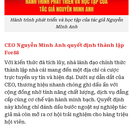
Hành trình phát triển và học tập của tác giả Nguyễn
MInh Anh
CEO Nguyễn Minh Anh quyết định thành lập
For88
Với kiến thức đã tích lũy, nhà lãnh đạo chính thức
thành lập nhà cái mang đến một địa chỉ cá cược
trực tuyến uy tín và hiện đại. Dưới sự dẫn dắt của
CEO, thương hiệu nhanh chóng ghi dấu ấn với
cộng đồng nhờ tính năng chất lượng, dịch vụ đẳng
cấp cùng cơ chế vận hành minh bạch. Quyết định
này không chỉ đánh dấu bước ngoặt sự nghiệp tác
giả mà còn mở ra cơ hội trải nghiệm cho hàng triệu
hội viên.