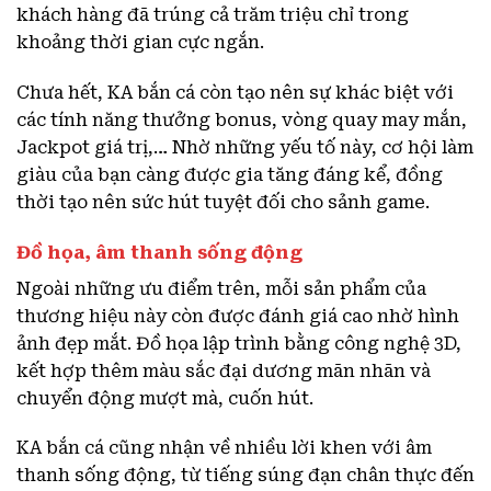
khách hàng đã trúng cả trăm triệu chỉ trong
khoảng thời gian cực ngắn.
Chưa hết, KA bắn cá còn tạo nên sự khác biệt với
các tính năng thưởng bonus, vòng quay may mắn,
Jackpot giá trị,… Nhờ những yếu tố này, cơ hội làm
giàu của bạn càng được gia tăng đáng kể, đồng
thời tạo nên sức hút tuyệt đối cho sảnh game.
Đồ họa, âm thanh sống động
Ngoài những ưu điểm trên, mỗi sản phẩm của
thương hiệu này còn được đánh giá cao nhờ hình
ảnh đẹp mắt. Đồ họa lập trình bằng công nghệ 3D,
kết hợp thêm màu sắc đại dương mãn nhãn và
chuyển động mượt mà, cuốn hút.
KA bắn cá cũng nhận về nhiều lời khen với âm
thanh sống động, từ tiếng súng đạn chân thực đến