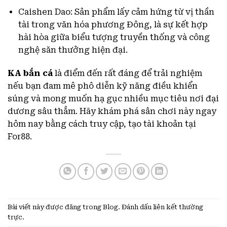
Caishen Dao: Sản phẩm lấy cảm hứng từ vị thần
tài trong văn hóa phương Đông, là sự kết hợp
hài hòa giữa biểu tượng truyền thống và công
nghệ săn thưởng hiện đại.
KA bắn cá
là điểm đến rất đáng để trải nghiệm
nếu bạn đam mê phô diễn kỹ năng điều khiển
súng và mong muốn hạ gục nhiều mục tiêu nơi đại
dương sâu thẳm. Hãy khám phá sân chơi này ngay
hôm nay bằng cách truy cập, tạo tài khoản tại
For88.
Bài viết này được đăng trong
Blog
. Đánh dấu
liên kết thường
trực
.