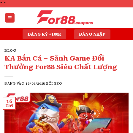
Bỏ
"
"
qua
nội
dung
ĐĂNG KÝ +100K
ĐĂNG NHẬP
BLOG
KA Bắn Cá – Sảnh Game Đổi
Thưởng For88 Siêu Chất Lượng
ĐĂNG VÀO
16/09/2025
BỞI
SEO
16
Th9