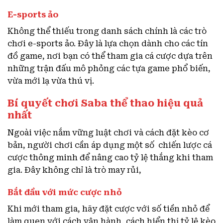
E-sports ảo
Không thể thiếu trong danh sách chính là các trò
chơi e-sports ảo. Đây là lựa chọn dành cho các tín
đồ game, nơi bạn có thể tham gia cá cược dựa trên
những trận đấu mô phỏng các tựa game phổ biến,
vừa mới lạ vừa thú vị.
Bí quyết chơi Saba thể thao hiệu quả
nhất
Ngoài việc nắm vững luật chơi và cách đặt kèo cơ
bản, người chơi cần áp dụng một số chiến lược cá
cược thông minh để nâng cao tỷ lệ thắng khi tham
gia. Đây không chỉ là trò may rủi,
Bắt đầu với mức cược nhỏ
Khi mới tham gia, hãy đặt cược với số tiền nhỏ để
làm quen với cách vận hành, cách hiển thị tỷ lệ kèo