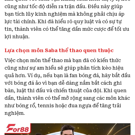
cũng như tốc độ diễn ra trận đấu. Điều này giúp
bạn tích lũy kinh nghiệm mà không phải chịu áp
lực tài chính. Khi đã hiểu rõ quy luật và có sự tự
tin, thành viên có thể tăng dần mức cược để tối ưu
lợi nhuận.
Lựa chọn môn Saba thể thao quen thuộc
Việc chọn môn thể thao mà bạn đã có kiến thức
cũng như sự am hiểu sẽ giúp phân tích kèo hiệu
quả hơn. Ví dụ, nếu bạn là fan bóng đá, hãy bắt đầu
với bóng đá ảo vì bạn dễ dàng nắm bắt cách ghi
bàn, luật thi đấu và chiến thuật của đội. Khi quen
dần, thành viên có thể mở rộng sang các môn khác
như bóng rổ, tennis hoặc đua ngựa để tăng trải
nghiệm.