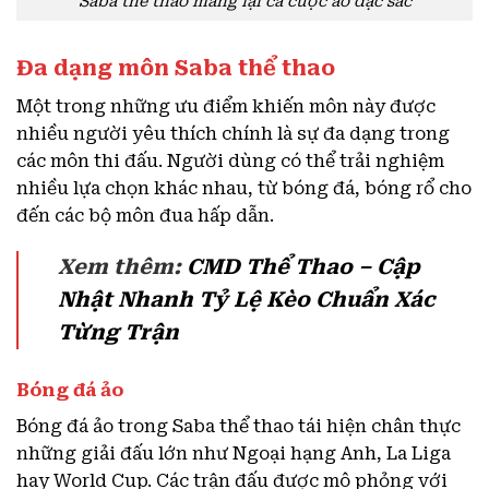
Saba thể thao mang lại cá cược ảo đặc sắc
Đa dạng môn Saba thể thao
Một trong những ưu điểm khiến môn này được
nhiều người yêu thích chính là sự đa dạng trong
các môn thi đấu. Người dùng có thể trải nghiệm
nhiều lựa chọn khác nhau, từ bóng đá, bóng rổ cho
đến các bộ môn đua hấp dẫn.
Xem thêm:
CMD Thể Thao – Cập
Nhật Nhanh Tỷ Lệ Kèo Chuẩn Xác
Từng Trận
Bóng đá ảo
Bóng đá ảo trong Saba thể thao tái hiện chân thực
những giải đấu lớn như Ngoại hạng Anh, La Liga
hay World Cup. Các trận đấu được mô phỏng với