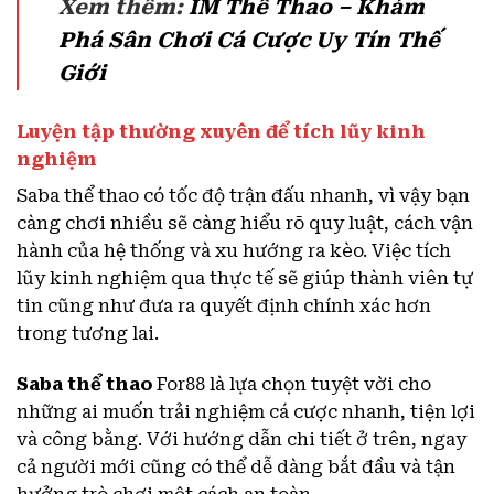
Xem thêm:
IM Thể Thao – Khám
Phá Sân Chơi Cá Cược Uy Tín Thế
Giới
Luyện tập thường xuyên để tích lũy kinh
nghiệm
Saba thể thao có tốc độ trận đấu nhanh, vì vậy bạn
càng chơi nhiều sẽ càng hiểu rõ quy luật, cách vận
hành của hệ thống và xu hướng ra kèo. Việc tích
lũy kinh nghiệm qua thực tế sẽ giúp thành viên tự
tin cũng như đưa ra quyết định chính xác hơn
trong tương lai.
Saba thể thao
For88 là lựa chọn tuyệt vời cho
những ai muốn trải nghiệm cá cược nhanh, tiện lợi
và công bằng. Với hướng dẫn chi tiết ở trên, ngay
cả người mới cũng có thể dễ dàng bắt đầu và tận