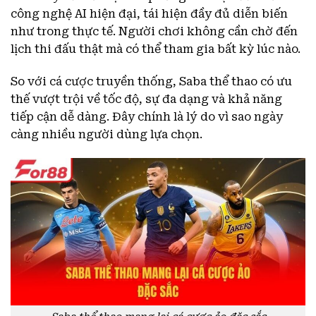
công nghệ AI hiện đại, tái hiện đầy đủ diễn biến
như trong thực tế. Người chơi không cần chờ đến
lịch thi đấu thật mà có thể tham gia bất kỳ lúc nào.
So với cá cược truyền thống, Saba thể thao có ưu
thế vượt trội về tốc độ, sự đa dạng và khả năng
tiếp cận dễ dàng. Đây chính là lý do vì sao ngày
càng
nhiều người dùng lựa chọn.