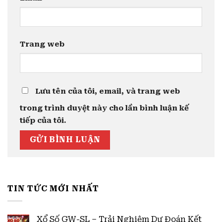
Trang web
Lưu tên của tôi, email, và trang web
trong trình duyệt này cho lần bình luận kế
tiếp của tôi.
TIN TỨC MỚI NHẤT
Xổ Số GW-SL – Trải Nghiệm Dự Đoán Kết