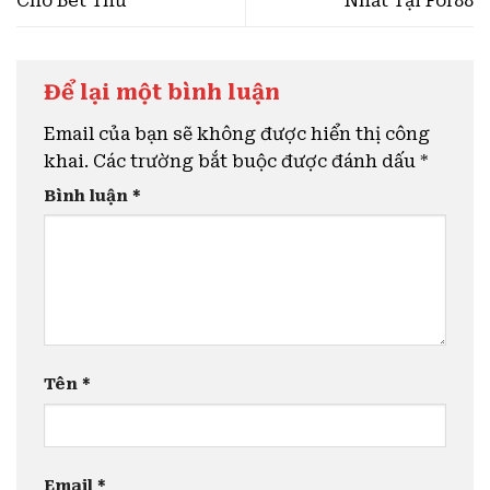
Cho Bet Thủ
Nhất Tại For88
Để lại một bình luận
Email của bạn sẽ không được hiển thị công
khai.
Các trường bắt buộc được đánh dấu
*
Bình luận
*
Tên
*
Email
*