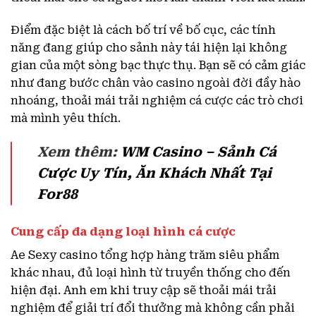
Điểm đặc biệt là cách bố trí về bố cục, các tính
năng đang giúp cho sảnh này tái hiện lại không
gian của một sòng bạc thực thụ. Bạn sẽ có cảm giác
như đang bước chân vào casino ngoài đời đầy hào
nhoáng, thoải mái trải nghiệm cá cược các trò chơi
mà mình yêu thích.
Xem thêm:
WM Casino – Sảnh Cá
Cược Uy Tín, Ăn Khách Nhất Tại
For88
Cung cấp đa dạng loại hình cá cược
Ae Sexy casino tổng hợp hàng trăm siêu phẩm
khác nhau, đủ loại hình từ truyền thống cho đến
hiện đại. Anh em khi truy cập sẽ thoải mái trải
nghiệm để giải trí đổi thưởng mà không cần phải