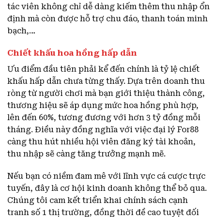
tác viên không chỉ dễ dàng kiếm thêm thu nhập ổn
định mà còn được hỗ trợ chu đáo, thanh toán minh
bạch,…
Chiết khấu hoa hồng hấp dẫn
Ưu điểm đầu tiên phải kể đến chính là tỷ lệ chiết
khấu hấp dẫn chưa từng thấy. Dựa trên doanh thu
ròng từ người chơi mà bạn giới thiệu thành công,
thương hiệu sẽ áp dụng mức hoa hồng phù hợp,
lên đến 60%, tương đương với hơn 3 tỷ đồng mỗi
tháng. Điều này đồng nghĩa với việc đại lý For88
càng thu hút nhiều hội viên đăng ký tài khoản,
thu nhập sẽ càng tăng trưởng mạnh mẽ.
Nếu bạn có niềm đam mê với lĩnh vực cá cược trực
tuyến, đây là cơ hội kinh doanh không thể bỏ qua.
Chúng tôi cam kết triển khai chính sách cạnh
tranh số 1 thị trường, đồng thời đề cao tuyệt đối