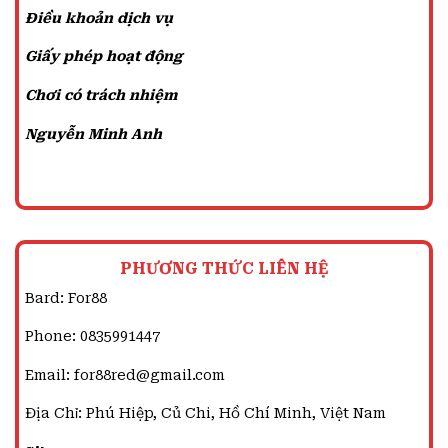
Điều khoản dịch vụ
Giấy phép hoạt động
Chơi có trách nhiệm
Nguyễn Minh Anh
PHƯƠNG THỨC LIÊN HỆ
Bard: For88
Phone:
0835991447
Email:
for88red@gmail.com
Địa Chỉ: Phú Hiệp, Củ Chi, Hồ Chí Minh, Việt Nam