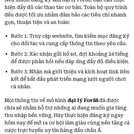
hiện đầy đủ các thao tác cơ bản. Toàn bộ quy trình
đều được tối ưu nhằm đảm bảo các tiêu chí nhanh
gọn, thuận tiện và an toàn:
Bước 1: Truy cập website, tìm kiếm mục đăng ký
cho đối tác và cung cấp thông tin theo yêu cầu.
Bước 2: Xác nhận gửi hồ sơ, đợi khoảng 24 tiếng
để được phản hồi nếu đáp ứng đầy đủ điều kiện.
Bước 3: Nhận mã giới thiệu và kích hoạt link liên
kết để bắt đầu phát triển mạng lưới người chơi
cá nhân.
Mọi thông tin về mô hình
đại lý For88
đã được
chia sẻ nhằm hỗ trợ những ai đang muốn gia tăng
thu nhập bền vững. Hãy thực hiện đăng ký ngay
hôm nay để mở ra cơ hội làm giàu cùng nền tảng cá
cược trực tuyến uy tín hàng đầu châu Á.