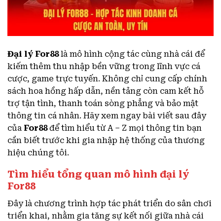
Đại lý For88
là mô hình cộng tác cùng nhà cái để
kiếm thêm thu nhập bền vững trong lĩnh vực cá
cược, game trực tuyến. Không chỉ cung cấp chính
sách hoa hồng hấp dẫn, nền tảng còn cam kết hỗ
trợ tận tình, thanh toán sòng phẳng và bảo mật
thông tin cá nhân. Hãy xem ngay bài viết sau đây
của
For88
để tìm hiểu từ A – Z mọi thông tin bạn
cần biết trước khi gia nhập hệ thống của thương
hiệu chúng tôi.
Tìm hiểu tổng quan mô hình đại lý
For88
Đây là chương trình hợp tác phát triển do sân chơi
triển khai, nhằm gia tăng sự kết nối giữa nhà cái