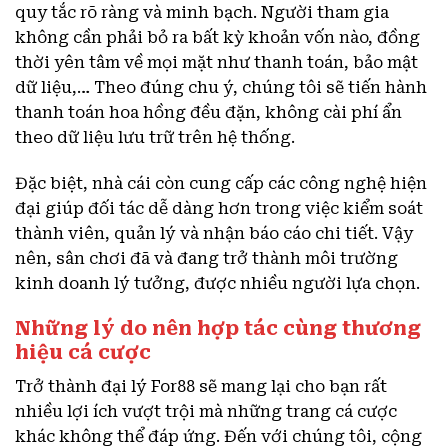
quy tắc rõ ràng và minh bạch. Người tham gia
không cần phải bỏ ra bất kỳ khoản vốn nào, đồng
thời yên tâm về mọi mặt như thanh toán, bảo mật
dữ liệu,… Theo đúng chu ý, chúng tôi sẽ tiến hành
thanh toán hoa hồng đều đặn, không cài phí ẩn
theo dữ liệu lưu trữ trên hệ thống.
Đặc biệt, nhà cái còn cung cấp các công nghệ hiện
đại giúp đối tác dễ dàng hơn trong việc kiểm soát
thành viên, quản lý và nhận báo cáo chi tiết. Vậy
nên, sân chơi đã và đang trở thành môi trường
kinh doanh lý tưởng, được nhiều người lựa chọn.
Những lý do nên hợp tác cùng thương
hiệu cá cược
Trở thành đại lý For88 sẽ mang lại cho bạn rất
nhiều lợi ích vượt trội mà những trang cá cược
khác không thể đáp ứng. Đến với chúng tôi, cộng