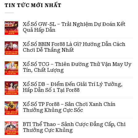
TIN TỨC MỚI NHẤT
Xổ Số GW-SL – Trải Nghiệm Dự Đoán Kết
Quả Hấp Dẫn
Xổ Số BBIN For88 Là Gì? Hướng Dẫn Cách
Chơi Dễ Thắng Nhất
Xổ Số TCG – Thiên Đường Thử Vận May Uy
Tín, Chất Lượng
Xổ Số DB – Điểm Đến Giải Trí Lý Tưởng,
Hấp Dẫn Số 1 Tại For88
Xổ Số TP For88 – Sân Chơi Xanh Chín
Thưởng Khủng Cực Sốc
BTI Thể Thao – Sảnh Cược Đẳng Cấp, Chi
Thưởng Cực Khủng