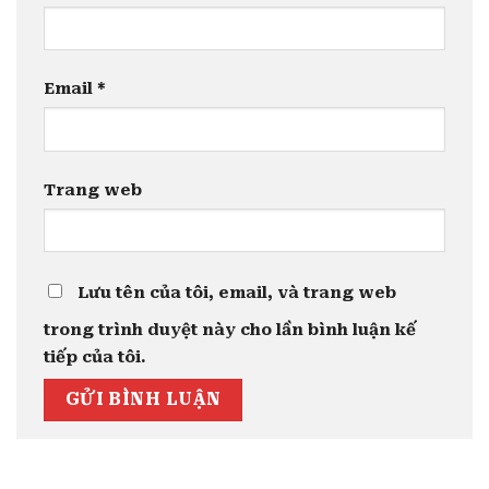
Email
*
Trang web
Lưu tên của tôi, email, và trang web
trong trình duyệt này cho lần bình luận kế
tiếp của tôi.