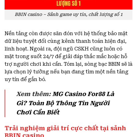
BBIN casino – Sảnh game uy tín, chất lượng số 1
Nền tảng còn được săn đón với hệ thống bảo mật
dữ liệu tuyệt đối cùng kênh thanh toán hiện đại,
linh hoạt. Ngoài ra, đội ngũ CSKH cũng luôn có
mặt trong suốt 24/7 để giải đáp thắc mắc hoặc hỗ
trợ người chơi khi cần. Tóm lại, sòng bạc BBIN sẽ là
lựa chọn lý tưởng nếu bạn đang tìm một nền tảng
uy tín để gắn bó.
Xem thêm:
MG Casino For88 Là
Gì? Toàn Bộ Thông Tin Người
Chơi Cần Biết
Trải nghiệm giải trí cực chất tại sảnh
BBIN casino