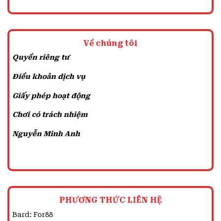
Về chúng tôi
Quyền riêng tư
Điều khoản dịch vụ
Giấy phép hoạt động
Chơi có trách nhiệm
Nguyễn Minh Anh
PHƯƠNG THỨC LIÊN HỆ
Bard: For88