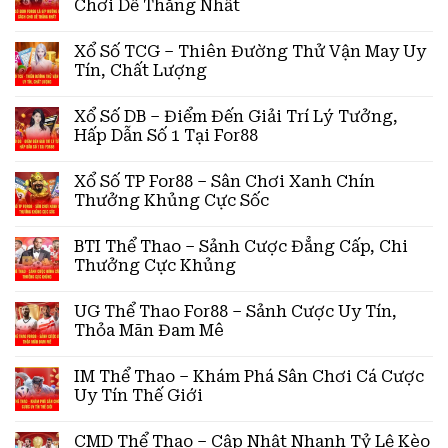
Chơi Dễ Thắng Nhất
Xổ Số TCG – Thiên Đường Thử Vận May Uy
Tín, Chất Lượng
Xổ Số DB – Điểm Đến Giải Trí Lý Tưởng,
Hấp Dẫn Số 1 Tại For88
Xổ Số TP For88 – Sân Chơi Xanh Chín
Thưởng Khủng Cực Sốc
BTI Thể Thao – Sảnh Cược Đẳng Cấp, Chi
Thưởng Cực Khủng
UG Thể Thao For88 – Sảnh Cược Uy Tín,
Thỏa Mãn Đam Mê
IM Thể Thao – Khám Phá Sân Chơi Cá Cược
Uy Tín Thế Giới
CMD Thể Thao – Cập Nhật Nhanh Tỷ Lệ Kèo