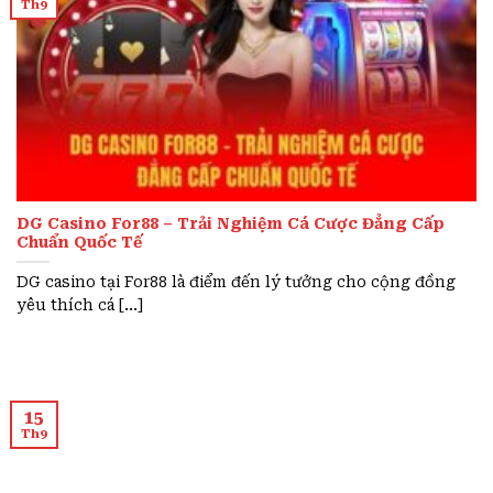
Th9
DG Casino For88 – Trải Nghiệm Cá Cược Đẳng Cấp
Chuẩn Quốc Tế
DG casino tại For88 là điểm đến lý tưởng cho cộng đồng
yêu thích cá [...]
15
Th9