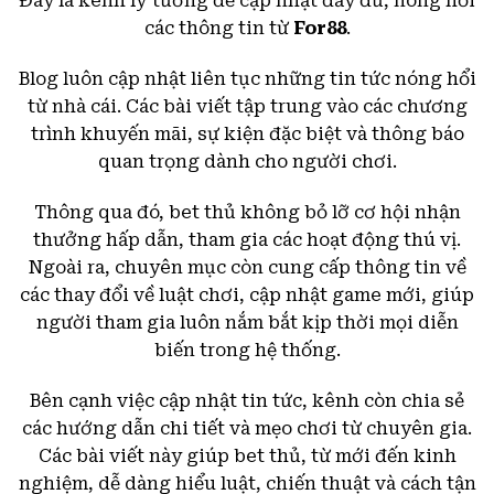
Đây là kênh lý tưởng để cập nhật đầy đủ, nóng hổi
các thông tin từ
For88
.
Blog luôn cập nhật liên tục những tin tức nóng hổi
từ nhà cái. Các bài viết tập trung vào các chương
trình khuyến mãi, sự kiện đặc biệt và thông báo
quan trọng dành cho người chơi.
Thông qua đó, bet thủ không bỏ lỡ cơ hội nhận
thưởng hấp dẫn, tham gia các hoạt động thú vị.
Ngoài ra, chuyên mục còn cung cấp thông tin về
các thay đổi về luật chơi, cập nhật game mới, giúp
người tham gia luôn nắm bắt kịp thời mọi diễn
biến trong hệ thống.
Bên cạnh việc cập nhật tin tức, kênh còn chia sẻ
các hướng dẫn chi tiết và mẹo chơi từ chuyên gia.
Các bài viết này giúp bet thủ, từ mới đến kinh
nghiệm, dễ dàng hiểu luật, chiến thuật và cách tận