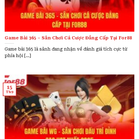
Game Bài 365 – Sân Chơi Cá Cược Đẳng Cấp Tại For88
Game bài 365 là sảnh đang nhận về đánh giá tích cực từ
phía hội [...]
15
Th9