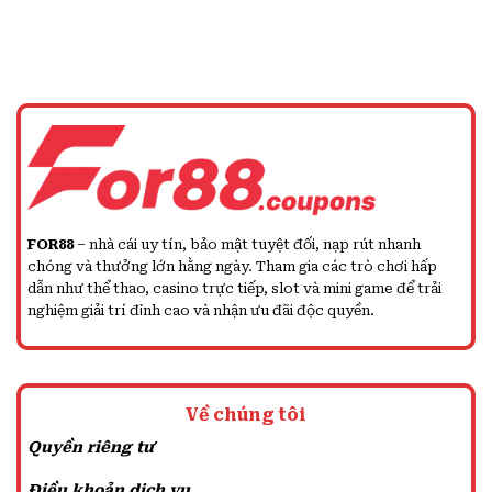
FOR88
– nhà cái uy tín, bảo mật tuyệt đối, nạp rút nhanh
chóng và thưởng lớn hằng ngày. Tham gia các trò chơi hấp
dẫn như thể thao, casino trực tiếp, slot và mini game để trải
nghiệm giải trí đỉnh cao và nhận ưu đãi độc quyền.
Về chúng tôi
Quyền riêng tư
Điều khoản dịch vụ