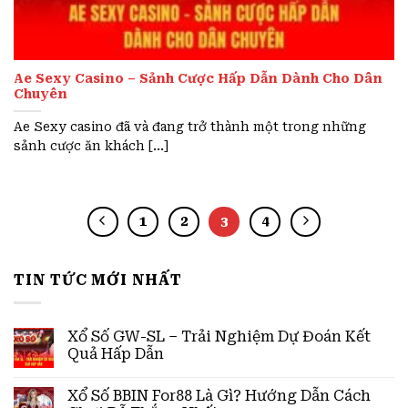
Ae Sexy Casino – Sảnh Cược Hấp Dẫn Dành Cho Dân
Chuyên
Ae Sexy casino đã và đang trở thành một trong những
sảnh cược ăn khách [...]
1
2
3
4
TIN TỨC MỚI NHẤT
Xổ Số GW-SL – Trải Nghiệm Dự Đoán Kết
Quả Hấp Dẫn
Xổ Số BBIN For88 Là Gì? Hướng Dẫn Cách